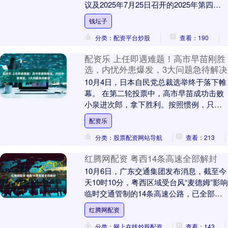
议及2025年7月25日召开的2025年第四次
临时股东大会，审议通过了《关于公司
钱坛子
以....
分类：配资平台炒股
查看：190
配资乐 上任即遇难题！高市早苗刚胜
选，内忧外患爆发，3大问题急待解决
10月4日，日本自民党总裁选举终于落下帷
幕。 在第二轮投票中，高市早苗成功击败
小泉进次郎，拿下胜利。按照惯例，只要
在15日的国会投票中顺利通过，她就将成
配资乐
为日本五....
分类：股票配资网站导航
查看：213
红腾网配资 粤西14条高速全部解封
10月6日，广东交通集团发布消息，截至今
天10时10分，粤西区域受台风“麦德姆”影响
临时交通管制的14条高速公路，已全部解
除封闭恢复通行。 随着台风登陆后影响
红腾网配资
逐....
分类：网上在线炒股配资
查看：143