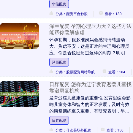
上世纪末，我国的经济和教育水平尚不发
华信配资
达，弃养现象也十....
分类：配资平台炒股
查看：189
泽巨配资 孕期心理压力大？这些方法
能帮你缓解焦虑
怀孕初期，很多准妈妈会感到情绪波动
大、焦虑不安，这是正常的生理和心理反
应。你是否也经历过这样的时刻？明明身
体还健康，却总是莫名烦躁，甚至对未来
泽巨配资
的育儿生活充满担忧....
分类：股票配资网站导航
查看：164
日昇配资 怎样为辽宁发育迟缓儿童找
靠谱康复机构
发育迟缓儿童康复的重要性 发育迟缓会影
响儿童身体和智力的正常发展，及时有效
的康复训练至关重要。有研究表明，早期
干预能显著改善发育迟缓儿童的预后情
日昇配资
况，提高他们未来....
分类：什么是场外配资
查看：156