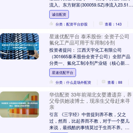
流入。东方财富(300059.SZ)净流入23.51亿
元，同花顺(300033.....
诚信配资
分类：配资平台炒股
查看：143
星速优配平台 泰禾股份: 全资子公司
氟化工产品可用于车用制冷剂
投资者提问： 江西天宇化工有限公司
（301665泰禾股份全资子公司）全部产品
分类一、氟化工制冷剂产业链（核心新增
赛道，含氟产品）1、制冷剂中间体：
星速优配平台
1,1,2,3....
分类：什么是场外配资
查看：88
华信配资 33年前湖北女婴遭遗弃，养
父母供她读博士，现亲生父母赶来寻
亲
引言 《三字经》中曾提到养不教，父之
过，然而，比起养而不教，对于一个婴儿
来说，最残酷的事情莫过于生而不养。在