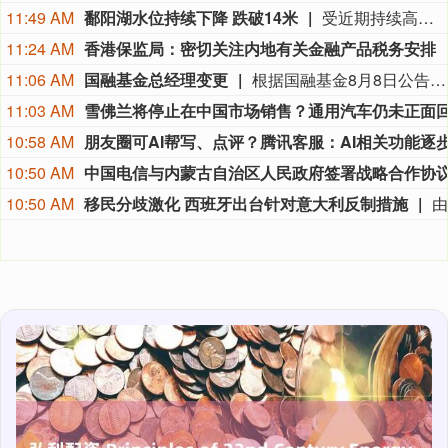
11:49 AM
鄱阳湖水位持续下降 跌破14米
受近期持续高温天气影响，我国最大淡水湖鄱阳湖水位快速下降。截至8月8日8时，鄱阳湖标志性水文站星子站水位下降至13.97米，较昨日下降0.13米，鄱阳湖湖口站水位下降至13.84米，湖区两岸退水痕迹明显。（央视新闻）
11:24 AM
香港保监局：密切关注内地有关金融产品税务安排
11:06 AM
国融基金总经理变更
根据国融基金8月8日公告，总经理毛灵俊因个人原因离任，总经理职位暂由张圆辉代任。根据国融基金安排，该公司董事会选举韩光华拟任公司总经理，待韩光华完成相关程序后履职。
11:03 AM
10:58 AM
10:50 AM
10:50 AM
移民分歧激化 西班牙出台针对意大利反制措施