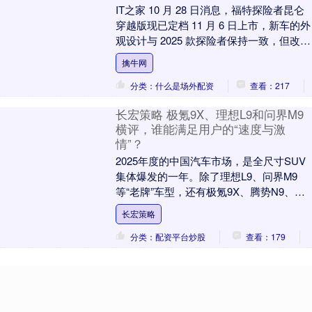
IT之家 10 月 28 日消息，福特探险者昆仑
穿越版现已定档 11 月 6 日上市，新车的外
观设计与 2025 款探险者保持一致，但改为
采用 2+3 的五座布....
擒牛网
分类：什么是场外配资
查看：217
长宏策略 极氪9X、理想L9和问界M9
横评，谁能满足用户的“速度与激
情”？
2025年度的中国汽车市场，是全尺寸SUV
集体爆发的一年。除了理想L9、问界M9
等“老牌”车型，还有极氪9X、腾势N9、全
新蔚来ES8等新车型扎堆上市。而如果
长宏策略
要....
分类：配资平台炒股
查看：179