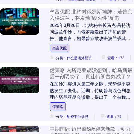
垒富优配 北约对俄罗斯摊牌：若普京
入侵波兰，将发动“毁灭性”反击
2025年3月26日，北约秘书长马克·吕特访
问波兰华沙，向俄罗斯发出了严厉的警
告。他直言，如果普京敢攻击波兰或其他
北约成员国，北约将毫不犹豫地进行强力
垒富优配
反击，而这....
分类：什么是场外配资
查看：173
億策略 内塔尼亚胡没想到，哈马斯最
后一刻妥协了，真让特朗普办成了？
在加沙冲突进入第三年之际，形势似乎突
然发生了变化。近期，特朗普与以色列总
理内塔尼亚胡会谈后，提出了一个被称
为“20点计划”的停火协议。这个计划不仅涉
億策略
及双方停火和....
分类：配资平台炒股
查看：79
中期国际 迈巴赫S级迎来新款，动力