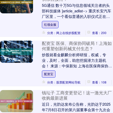
5G通信 数十万5G与信息领域关注者的头
部科技媒体 ]article_adlist--> 重庆长安汽车
厂区里，一个看似普通的入职仪式正在悄
然改写中国智能汽车行业....
红领金服
分类：网上在线炒股配资
查看：200
配资宝 医保、商保协同破局！上海如
何重塑创新药械支付生态？
炒股就看金麒麟分析师研报，权威，专
业，及时，全面，助您挖掘潜力主题机
会！ 来源：中保新知 上海在医保商保协同
发展领域再出重要举措，在探求破局方面
配资宝
迈出一大步。 8....
分类：股票配资网站导航
查看：108
钱坛子 工商变更登记！这一激光大厂
收购最新进展
近日，光韵达发布公告称，光韵达于2025
年7月8日召开的第六届董事会第十九次会