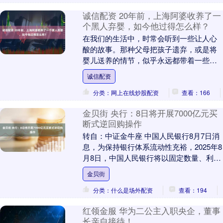
诚信配资 20年前，上海阿婆收养了一
个黑人弃婴，如今他过得怎么样？
在我们的生活中，时常会听到一些让人心
酸的故事。那种父母把孩子遗弃，或是将
婴儿送养的情节，似乎永远都带着一些难
以名状的痛楚。或许这些父母有着各自无
诚信配资
法言说的苦衷，或....
分类：网上在线炒股配资
查看：166
金贝街 央行：8日将开展7000亿元买
断式逆回购操作
转自：中证金牛座 中国人民银行8月7日消
息，为保持银行体系流动性充裕，2025年8
月8日，中国人民银行将以固定数量、利率
招标、多重价位中标方式开展7000亿元
金贝街
买....
分类：什么是场外配资
查看：194
红领金服 华为二公主入职央企，董事
长亲自接待！