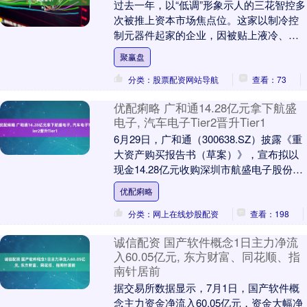
过去一年，以“低调”形象示人的三花智控多
次被推上资本市场焦点位。这家以制冷控
制元器件起家的企业，因被贴上液冷、机
器人等热门标签，在资本市场持续升温。
聚赢盘
截至2026....
分类：股票配资网站导航
查看：73
优配痢略 广和通14.28亿元拿下航盛
电子, 汽车电子Tier2晋升Tier1
6月29日，广和通（300638.SZ）披露《重
大资产购买报告书（草案）》，宣布拟以
现金14.28亿元收购深圳市航盛电子股份有
限公司（下称“航盛电子”）37.1....
优配痢略
分类：网上在线炒股配资
查看：198
诚信配资 国产软件概念1日主力净流
入60.05亿元, 东方财富、同花顺、指
南针居前
据交易所数据显示，7月1日，国产软件概
念主力资金净流入60.05亿元，资金大幅净