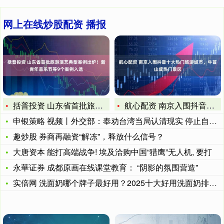
网上在线炒股配资 播报
括普投资 山东省首批旅游演艺典型案例出炉！新青年音乐节等9个
航心配资 南京入围抖音十大热门旅游城市，牛首山成热门景区
申银策略 视频丨外交部：奉劝台湾当局认清现实 停止自取其辱的
趣炒股 券商再融资“解冻”，释放什么信号？
大唐资本 能打高端战争! 埃及洽购中国“猎鹰”无人机, 要打
永華证券 成都原画在线课堂教育： “阴影的氛围营造”
实倍网 洗面奶哪个牌子最好用？2025十大好用洗面奶排行，口