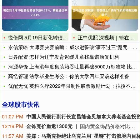
悦倍网 5月19日新化转债下跌0.23%，转股溢价率7.43
正中优配 深视频｜箭在弦上？美军飞机即将抵达格陵兰！
永信策略 大师赛决赛前瞻：威尔逊誓破“事不过三”魔咒，希金斯
日昇配资 怎样为辽宁发育迟缓儿童找靠谱康复机构
河源华锋 上海港年度集装箱吞吐量再破5000万标准箱 比去年
高忆管理 法学毕业生考公：你的大学四年应该这样准备
优配无忧 英科医疗2022年限制性股票激励计划：拟授不超49
全球股市快讯
01:07 PM
12:19 PM
金饰克价重返1300元
国内黄金饰品价格对比显示，国内多家品牌足金饰品价格重返1300元，其中周生生足金饰品报1315元/克，周大福报价1308元/克，老庙黄金报价1310元/克。
11:57 AM