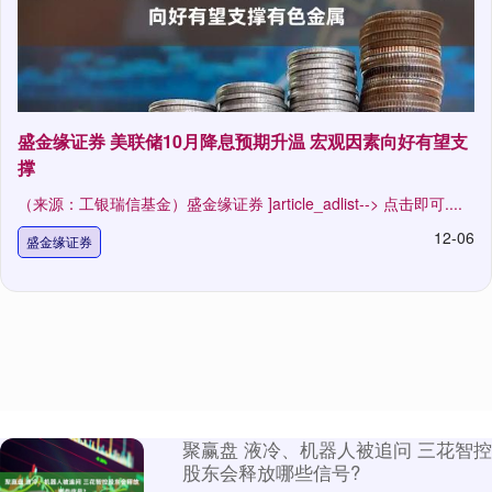
盛金缘证券 美联储10月降息预期升温 宏观因素向好有望支
撑
（来源：工银瑞信基金）盛金缘证券 ]article_adlist--> 点击即可....
12-06
盛金缘证券
聚赢盘 液冷、机器人被追问 三花智控
股东会释放哪些信号?