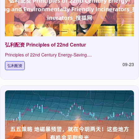
弘利配资 Principles of 22nd Centur
Principles of 22nd Century Energy-Saving....
09-23
弘利配资