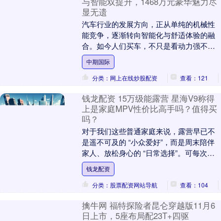
与智能双提升，1468万元豪华魅力尽
显无遗
汽车行业的发展方向，正从单纯的机械性
能竞争，逐渐转向智能化与舒适体验的融
合。如今人们买车，不只是看动力强不
强、配置高不高，更在意这辆车能否带来
中期国际
一种愉悦的出行感受....
分类：网上在线炒股配资
查看：121
钱龙配资 15万级能露营 星海V9称得
上是家庭MPV性价比高手吗？值得买
吗？
对于我们这些普通家庭来说，露营早已不
是遥不可及的 “小众爱好”，而是周末陪伴
家人、放松身心的 “日常选择”。可每次策
划露营，都会被一个现实问题难住：到底
钱龙配资
选什么车....
分类：股票配资网站导航
查看：104
擒牛网 福特探险者昆仑穿越版11月6
日上市，5座布局配23T+四驱